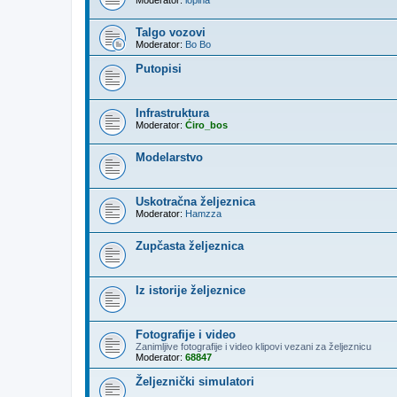
Moderator:
lopina
Talgo vozovi
Moderator:
Bo Bo
Putopisi
Infrastruktura
Moderator:
Ćiro_bos
Modelarstvo
Uskotračna željeznica
Moderator:
Hamzza
Zupčasta željeznica
Iz istorije željeznice
Fotografije i video
Zanimljive fotografije i video klipovi vezani za željeznicu
Moderator:
68847
Željeznički simulatori