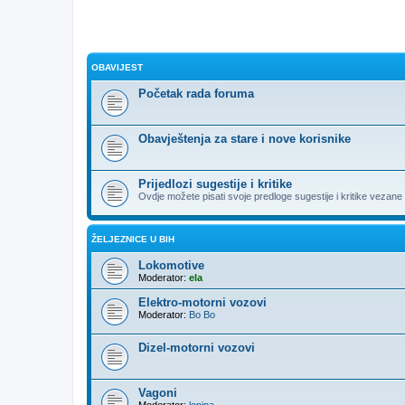
OBAVIJEST
Početak rada foruma
Obavještenja za stare i nove korisnike
Prijedlozi sugestije i kritike
Ovdje možete pisati svoje predloge sugestije i kritike vezane za
ŽELJEZNICE U BIH
Lokomotive
Moderator:
ela
Elektro-motorni vozovi
Moderator:
Bo Bo
Dizel-motorni vozovi
Vagoni