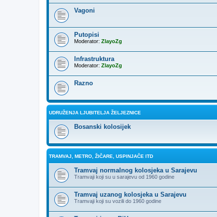
Vagoni
Putopisi
Moderator:
ZlayoZg
Infrastruktura
Moderator:
ZlayoZg
Razno
UDRUŽENJA LJUBITELJA ŽELJEZNICE
Bosanski kolosijek
TRAMVAJ, METRO, ŽIČARE, USPINJAČE ITD
Tramvaj normalnog kolosjeka u Sarajevu
Tramvaji koji su u sarajevu od 1960 godine
Tramvaj uzanog kolosjeka u Sarajevu
Tramvaji koji su vozili do 1960 godine