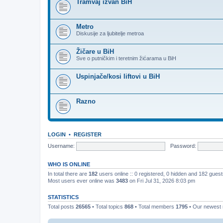
Tramvaj izvan BiH
Metro
Diskusije za ljubitelje metroa
Žičare u BiH
Sve o putničkim i teretnim žićarama u BiH
Uspinjače/kosi liftovi u BiH
Razno
LOGIN
•
REGISTER
Username:
Password:
WHO IS ONLINE
In total there are
182
users online :: 0 registered, 0 hidden and 182 gues
Most users ever online was
3483
on Fri Jul 31, 2026 8:03 pm
STATISTICS
Total posts
26565
• Total topics
868
• Total members
1795
• Our newes