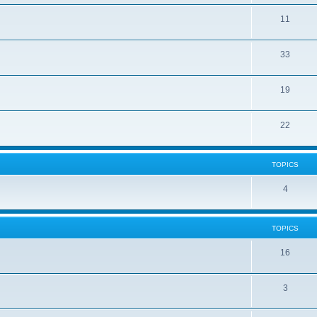
11
33
19
22
TOPICS
4
TOPICS
16
3