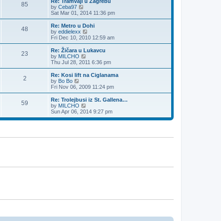
Re: Tramvaji u Zagrebu
s
85
a
t
V
by
Ceba97
t
t
h
i
Sat Mar 01, 2014 11:36 pm
e
e
e
s
l
w
Re: Metro u Dohi
t
48
a
t
V
by
eddielexx
p
t
h
i
Fri Dec 10, 2010 12:59 am
o
e
e
e
s
s
l
w
Re: Žičara u Lukavcu
t
t
23
a
t
V
by
MILCHO
p
t
h
i
Thu Jul 28, 2011 6:36 pm
o
e
e
e
s
s
l
w
Re: Kosi lift na Ciglanama
t
t
2
a
t
V
by
Bo Bo
p
t
h
i
Fri Nov 06, 2009 11:24 pm
o
e
e
e
s
s
l
w
Re: Trolejbusi iz St. Gallena…
t
t
59
a
t
V
by
MILCHO
p
t
h
i
Sun Apr 06, 2014 9:27 pm
o
e
e
e
s
s
l
w
t
t
a
t
p
t
h
o
e
e
s
s
l
t
t
a
p
t
o
e
s
s
t
t
p
o
s
t