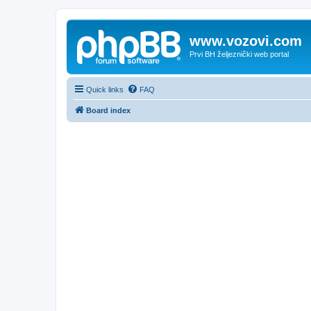
www.vozovi.com
Prvi BH željeznički web portal
Quick links
FAQ
Board index