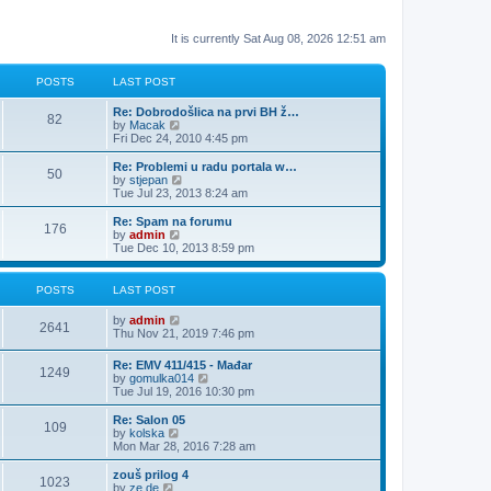
It is currently Sat Aug 08, 2026 12:51 am
POSTS
LAST POST
Re: Dobrodošlica na prvi BH ž…
82
V
by
Macak
i
Fri Dec 24, 2010 4:45 pm
e
w
Re: Problemi u radu portala w…
50
t
V
by
stjepan
h
i
Tue Jul 23, 2013 8:24 am
e
e
l
w
Re: Spam na forumu
176
a
t
V
by
admin
t
h
i
Tue Dec 10, 2013 8:59 pm
e
e
e
s
l
w
t
a
t
POSTS
LAST POST
p
t
h
o
e
e
V
by
admin
s
s
l
2641
i
Thu Nov 21, 2019 7:46 pm
t
t
a
e
p
t
w
o
Re: EMV 411/415 - Mađar
e
1249
t
s
V
by
gomulka014
s
h
t
i
Tue Jul 19, 2016 10:30 pm
t
e
e
p
l
w
o
Re: Salon 05
a
109
t
s
V
by
kolska
t
h
t
i
Mon Mar 28, 2016 7:28 am
e
e
e
s
l
w
zouš prilog 4
t
1023
a
t
V
by
ze.de
p