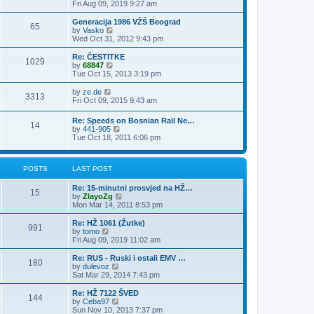
i
Fri Aug 09, 2019 9:27 am
o
e
l
e
s
s
a
w
Generacija 1986 VŽŠ Beograd
t
t
t
65
t
V
by
Vasko
p
e
h
i
Wed Oct 31, 2012 9:43 pm
o
s
e
e
s
t
l
w
Re: ČESTITKE
t
p
1029
a
t
V
by
68847
o
t
h
i
Tue Oct 15, 2013 3:19 pm
s
e
e
e
t
s
l
w
V
by
ze.de
t
3313
a
t
i
Fri Oct 09, 2015 9:43 am
p
t
h
e
o
e
e
w
Re: Speeds on Bosnian Rail Ne…
s
s
l
14
t
V
by
441-905
t
t
a
h
i
Tue Oct 18, 2011 6:06 pm
p
t
e
e
o
e
l
w
s
s
a
t
t
t
t
POSTS
LAST POST
h
p
e
e
o
s
l
Re: 15-minutni prosvjed na HŽ…
s
15
t
a
V
by
ZlayoZg
t
p
t
i
Mon Mar 14, 2011 8:53 pm
o
e
e
s
s
w
Re: HŽ 1061 (Žutke)
t
991
t
t
V
by
tomo
p
h
i
Fri Aug 09, 2019 11:02 am
o
e
e
s
l
w
Re: RUS - Ruski i ostali EMV …
180
t
a
t
V
by
dulevoz
t
h
i
Sat Mar 29, 2014 7:43 pm
e
e
e
s
l
w
Re: HŽ 7122 ŠVED
t
144
a
t
V
by
Ceba97
p
t
h
i
Sun Nov 10, 2013 7:37 pm
o