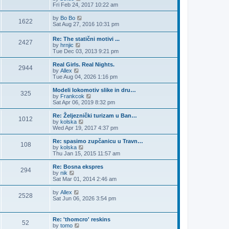
t
h
i
Fri Feb 24, 2017 10:22 am
o
e
e
e
s
s
l
w
V
by
Bo Bo
t
t
1622
a
t
i
Sat Aug 27, 2016 10:31 pm
p
t
h
e
o
e
e
w
Re: The statični motivi ...
s
s
l
2427
t
V
by
hrnjic
t
t
a
h
i
Tue Dec 03, 2013 9:21 pm
p
t
e
e
o
e
l
w
Real Girls. Real Nights.
s
s
a
2944
t
V
by
Allex
t
t
t
h
i
Tue Aug 04, 2026 1:16 pm
p
e
e
e
o
s
l
w
Modeli lokomotiv slike in dru…
s
t
325
a
t
V
by
Frankcok
t
p
t
h
i
Sat Apr 06, 2019 8:32 pm
o
e
e
e
s
s
l
w
Re: Željeznički turizam u Ban…
t
t
1012
a
t
V
by
kolska
p
t
h
i
Wed Apr 19, 2017 4:37 pm
o
e
e
e
s
s
l
w
Re: spasimo zupčanicu u Travn…
t
t
108
a
t
V
by
kolska
p
t
h
i
Thu Jan 15, 2015 11:57 am
o
e
e
e
s
s
l
w
Re: Bosna ekspres
t
t
294
a
t
V
by
nik
p
t
h
i
Sat Mar 01, 2014 2:46 am
o
e
e
e
s
s
l
w
V
by
Allex
t
t
2528
a
t
i
Sat Jun 06, 2026 3:54 pm
p
t
h
e
o
e
e
w
s
s
l
t
Re: 'thomcro' reskins
t
t
a
52
h
V
by
tomo
p
t
e