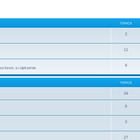
TOPICS
2
11
8
 forum, a i cijeli portal.
TOPICS
34
6
3
27