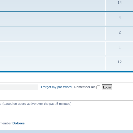
14
4
2
1
12
I forgot my password
|
Remember me
ts (based on users active over the past 5 minutes)
t member
Dolores