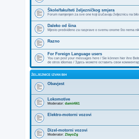
Škole/fakulteti željezničkog smjera
Forum namjenjen za sve one koji izučavaju željeznicu na bilo ko
Daleko od šina
Mjesto predviđeno za rasprave o svemu onome što nema nikak
Razno
For Foreign Language users
You can post your messages here / Sie können hier ihre Beitr
ŽELJEZNICE IZVAN BIH
Obavjest
Lokomotive
Moderator:
damir661
Elektro-motorni vozovi
Dizel-motorni vozovi
Moderator:
ZlayoZg