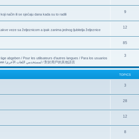
9
ji način ili se sjećaju dana kada su to radili
12
ve veze sa željeznicom a ipak zanima jednog ljubitelja željeznice
85
3
äge abgeben / Pour les utilisateurs d'autres langues / Para los usuarios
de otros idiomas / Здесь можете оставить свои комментарии /لمستخدمي اللغات الأخرى / 對於用戶的其他語言
TOPICS
3
28
12
8