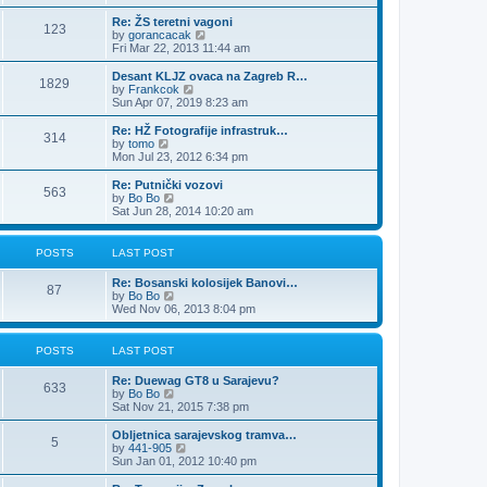
e
e
e
s
s
l
w
Re: ŽS teretni vagoni
t
t
123
a
t
V
by
gorancacak
p
t
h
i
Fri Mar 22, 2013 11:44 am
o
e
e
e
s
s
l
w
Desant KLJZ ovaca na Zagreb R…
t
t
1829
a
t
V
by
Frankcok
p
t
h
i
Sun Apr 07, 2019 8:23 am
o
e
e
e
s
s
l
w
Re: HŽ Fotografije infrastruk…
t
t
314
a
t
V
by
tomo
p
t
h
i
Mon Jul 23, 2012 6:34 pm
o
e
e
e
s
s
l
w
Re: Putnički vozovi
t
t
563
a
t
V
by
Bo Bo
p
t
h
i
Sat Jun 28, 2014 10:20 am
o
e
e
e
s
s
l
w
t
t
a
t
POSTS
LAST POST
p
t
h
o
e
e
Re: Bosanski kolosijek Banovi…
s
s
l
87
V
by
Bo Bo
t
t
a
i
Wed Nov 06, 2013 8:04 pm
p
t
e
o
e
w
s
s
t
POSTS
LAST POST
t
t
h
p
e
o
Re: Duewag GT8 u Sarajevu?
l
633
s
V
by
Bo Bo
a
t
i
Sat Nov 21, 2015 7:38 pm
t
e
e
w
Obljetnica sarajevskog tramva…
s
5
t
V
by
441-905
t
h
i
Sun Jan 01, 2012 10:40 pm
p
e
e
o
l
w